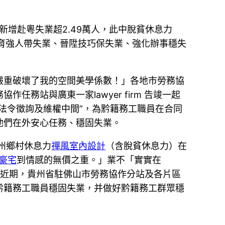
新增赴粵失業超2.49萬人，此中脫貧休息力
育強人帶失業、晉陞技巧保失業、強化辦事穩失
嚴重破壞了我的空間美學係數！」各地市勞務協
任務站與廣東一家lawyer firm 告竣一起
法令徵詢及維權中間”，為黔籍務工職員在合同
他們在外安心任務、穩固失業。
州鄉村休息力
禪風室內設計
（含脫貧休息力）在
豪宅
到情感的無價之重。」業不「實實在
。近期，貴州省駐佛山市勞務協作分站及各片區
黔籍務工職員穩固失業，并做好黔籍務工群眾穩