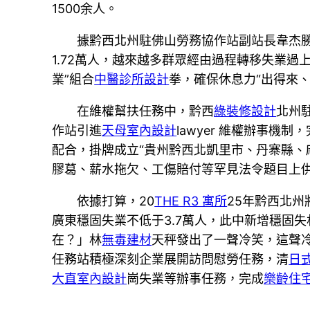
1500余人。
據黔西北州駐佛山勞務協作站副站長韋杰勝
1.72萬人，越來越多群眾經由過程轉移失業過
業”組合
中醫診所設計
拳，確保休息力“出得來
在維權幫扶任務中，黔西
綠裝修設計
北州
作站引進
天母室內設計
lawyer 維權辦事機
配合，掛牌成立“貴州黔西北凱里市、丹寨縣、
膠葛、薪水拖欠、工傷賠付等罕見法令題目上
依據打算，20
THE R3 寓所
25年黔西北
廣東穩固失業不低于3.7萬人，此中新增穩固
在？」林
無毒建材
天秤發出了一聲冷笑，這聲
任務站積極深刻企業展開訪問慰勞任務，清
日
大直室內設計
崗失業等辦事任務，完成
樂齡住