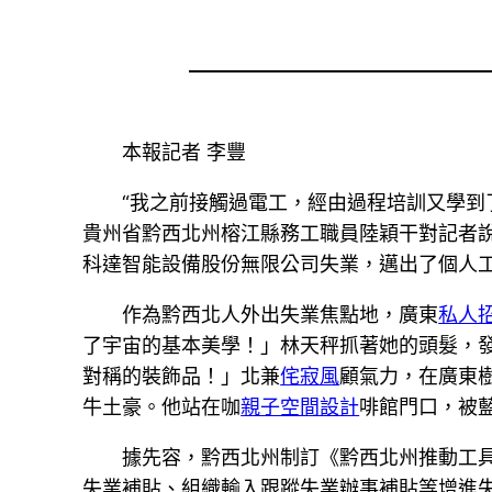
本報記者 李豐
“我之前接觸過電工，經由過程培訓又學到
貴州省黔西北州榕江縣務工職員陸穎干對記者說
科達智能設備股份無限公司失業，邁出了個人
作為黔西北人外出失業焦點地，廣東
私人
了宇宙的基本美學！」林天秤抓著她的頭髮，
對稱的裝飾品！」北兼
侘寂風
顧氣力，在廣東
牛土豪。他站在咖
親子空間設計
啡館門口，被
據先容，黔西北州制訂《黔西北州推動工
失業補貼、組織輸入跟蹤失業辦事補貼等增進失