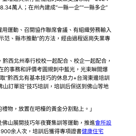
34萬人；在州內建成“一縣一企”“一縣多企”
僱用運動、召開協作聯席會議、有組織勞務輸入
級示范、縣市推動”的方法，經由過程返崗失業專
工程，黔西北州奉行校校一起配合、校企一起配合，
內在的事務和評價考圓規刺中藍光，光束瞬間爆
取“黔西北有基本技巧的休息力+台灣東邊培訓
佛山訂單班”技巧培訓，培訓后保送到佛山等地
的禮物，放置在吧檯的黃金分割點上。」
赴佛山展開技巧年夜賽集訓等運動，推進
會所設
4900余人次，培訓后獲得專項證書
健康住宅