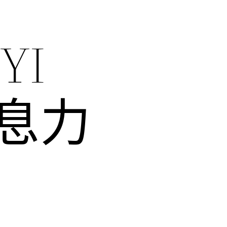
YI
息力