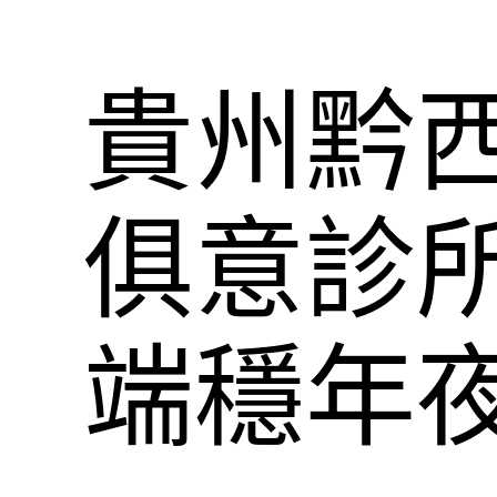
貴州黔西北
俱意診
端穩年