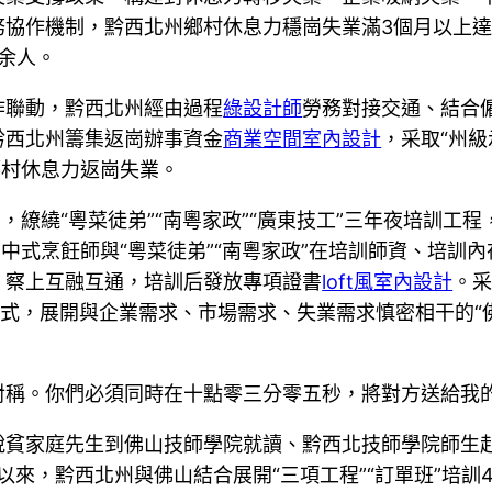
務協作機制，黔西北州鄉村休息力穩崗失業滿3個月以上達8.
0余人。
作聯動，黔西北州經由過程
綠設計師
勞務對接交通、結合
黔西北州籌集返崗辦事資金
商業空間室內設計
，采取“州
鄉村休息力返崗失業。
，繚繞“粵菜徒弟”“南粵家政”“廣東技工”三年夜培訓
中式烹飪師與“粵菜徒弟”“南粵家政”在培訓師資、培訓
。察上互融互通，培訓后發放專項證書
loft風室內設計
。采
形式，展開與企業需求、市場需求、失業需求慎密相干的“
對稱。你們必須同時在十點零三分零五秒，將對方送給我
脫貧家庭先生到佛山技師學院就讀、黔西北技師學院師生
以來，黔西北州與佛山結合展開“三項工程”“訂單班”培訓