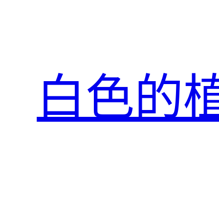
跳
至
主
要
內
白色的
容