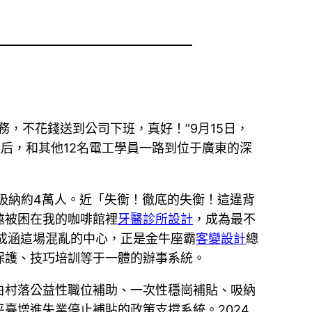
，不花錢送到公司下班，真好！”9月15日，
后，和其他12名電工學員一路到位于廣東的深
吸納約4萬人。近「失衡！徹底的失衡！這違背
遠被困在我的咖啡館裡
牙醫診所設計
，成為最不
成涵這場混亂的中心，正是金牛座霸
客變設計
總
保護、技巧培訓等于一體的辦事系統。
白村落公益性職位補助、一次性穩崗補貼、吸納
臺增進失業停止補貼的政策支撐系統。2024