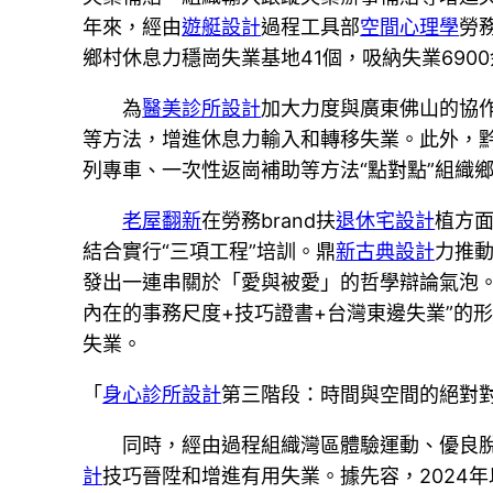
年來，經由
遊艇設計
過程工具部
空間心理學
勞
鄉村休息力穩崗失業基地41個，吸納失業690
為
醫美診所設計
加大力度與廣東佛山的協
等方法，增進休息力輸入和轉移失業。此外，
列專車、一次性返崗補助等方法“點對點”組織
老屋翻新
在勞務brand扶
退休宅設計
植方面
結合實行“三項工程”培訓。鼎
新古典設計
力推動
發出一連串關於「愛與被愛」的哲學辯論氣泡
內在的事務尺度+技巧證書+台灣東邊失業”的
失業。
「
身心診所設計
第三階段：時間與空間的絕對
同時，經由過程組織灣區體驗運動、優良
計
技巧晉陞和增進有用失業。據先容，2024年