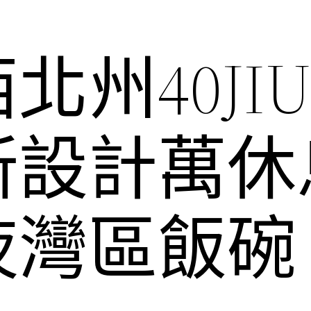
州40JIU
所設計萬休
夜灣區飯碗