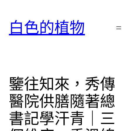
跳
至
白色的植物
主
要
內
容
鑒往知來，秀傳
醫院供膳隨著總
書記學汗青｜三