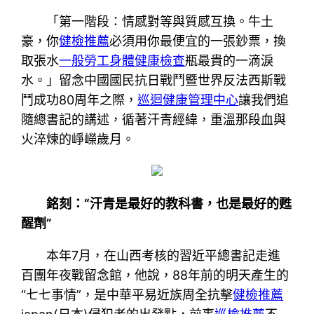
「第一階段：情感對等與質感互換。牛土
豪，你
健檢推薦
必須用你最便宜的一張鈔票，換
取張水
一般勞工身體健康檢查
瓶最貴的一滴淚
水。」留念中國國民抗日戰鬥暨世界反法西斯戰
鬥成功80周年之際，
巡迴健康管理中心
讓我們追
隨總書記的講述，循著汗青經緯，重溫那段血與
火淬煉的崢嶸歲月。
銘刻：“汗青是最好的教科書，也是最好的甦
醒劑”
本年7月，在山西考核的習近平總書記走進
百團年夜戰留念館，他說，88年前的明天產生的
“七七事情”，是中華平易近族周全抗擊
健檢推薦