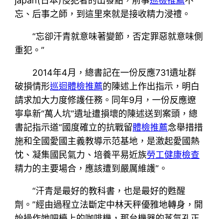
japan(日本)侵犯者的出發點，前事
巡檢推薦
不
忘、后事之師，到這里來就是接收精力浸禮。
“忘卻汗青就意味著變節，否定罪惡就意味側
重犯。”
2014年4月，總書記在一份反應731遺址群
破損情形
巡迴體檢推薦
的陳述上作出指示，明白
請求加大力度修護任務。同年9月，一份反應遼
寧阜新“萬人坑”遺址遭損壞的陳述送到案頭，總
書記指示道“國度確立的抗戰留
體檢推薦
念舉措措
施和全國愛國主義教導示范基地，是激起愛國熱
忱、凝集國民氣力、培養平易近族
勞工健康檢查
精力的主要場合，應該遭到嚴厲維護”。
“汗青是最好的教科書，也是最好的甦醒
劑。”經由過程立法斷定中林天秤優雅地轉身，開
始操作她吧檯上的咖啡機，那台機器的蒸氣孔正