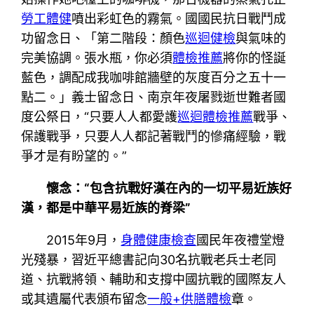
勞工體健
噴出彩虹色的霧氣。國國民抗日戰鬥成
功留念日、「第二階段：顏色
巡迴健檢
與氣味的
完美協調。張水瓶，你必須
體檢推薦
將你的怪誕
藍色，調配成我咖啡館牆壁的灰度百分之五十一
點二。」義士留念日、南京年夜屠戮逝世難者國
度公祭日，“只要人人都愛護
巡迴體檢推薦
戰爭、
保護戰爭，只要人人都記著戰鬥的慘痛經驗，戰
爭才是有盼望的。”
懷念：“包含抗戰好漢在內的一切平易近族好
漢，都是中華平易近族的脊梁”
2015年9月，
身體健康檢查
國民年夜禮堂燈
光殘暴，習近平總書記向30名抗戰老兵士老同
道、抗戰將領、輔助和支撐中國抗戰的國際友人
或其遺屬代表頒布留念
一般+供膳體檢
章。