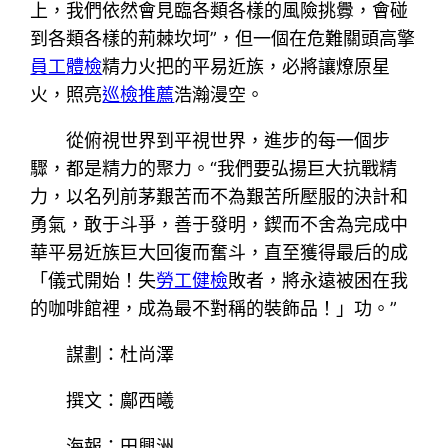
上，我們依然會見臨各類各樣的風險挑釁，會碰
到各類各樣的荊棘坎坷”，但一個在危難關頭高擎
員工體檢
精力火把的平易近族，必將讓燎原星
火，照亮
巡檢推薦
浩瀚漫空。
從俯視世界到平視世界，進步的每一個步
驟，都是精力的聚力。“我們要弘揚巨大抗戰精
力，以名列前茅艱苦而不為艱苦所壓服的決計和
勇氣，敢于斗爭，善于發明，鍥而不舍為完成中
華平易近族巨大回復而奮斗，直至獲得最后的成
「儀式開始！失
勞工健檢
敗者，將永遠被困在我
的咖啡館裡，成為最不對稱的裝飾品！」功。”
謀劃：杜尚澤
撰文：鄺西曦
海報：田興洲