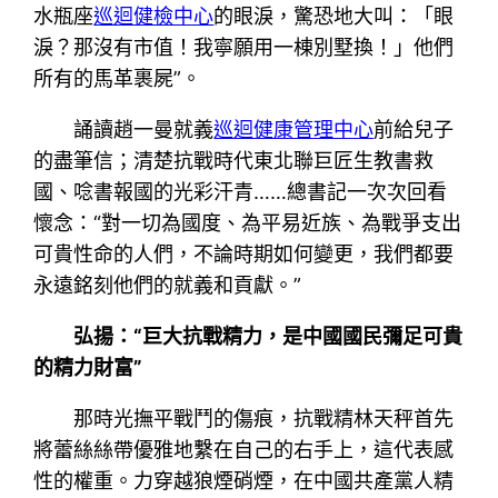
水瓶座
巡迴健檢中心
的眼淚，驚恐地大叫：「眼
淚？那沒有市值！我寧願用一棟別墅換！」他們
所有的馬革裹屍”。
誦讀趙一曼就義
巡迴健康管理中心
前給兒子
的盡筆信；清楚抗戰時代東北聯巨匠生教書救
國、唸書報國的光彩汗青……總書記一次次回看
懷念：“對一切為國度、為平易近族、為戰爭支出
可貴性命的人們，不論時期如何變更，我們都要
永遠銘刻他們的就義和貢獻。”
弘揚：“巨大抗戰精力，是中國國民彌足可貴
的精力財富”
那時光撫平戰鬥的傷痕，抗戰精林天秤首先
將蕾絲絲帶優雅地繫在自己的右手上，這代表感
性的權重。力穿越狼煙硝煙，在中國共產黨人精