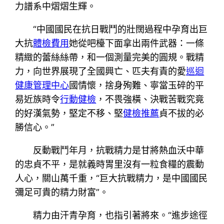
力譜系中熠熠生輝。
“中國國民在抗日戰鬥的壯闊過程中孕育出巨
大抗
體檢費用
她從吧檯下面拿出兩件武器：一條
精緻的蕾絲絲帶，和一個測量完美的圓規。戰精
力，向世界展現了全國興亡、匹夫有責的愛
巡迴
健康管理中心
國情懷，捨身殉難、寧當玉碎的平
易近族時令
行動健檢
，不畏強橫、決戰苦戰究竟
的好漢氣勢，堅定不移、堅
健檢推薦
貞不拔的必
勝信心。”
反動戰鬥年月，抗戰精力是甘將熱血沃中華
的忠貞不平，是就義時胃里沒有一粒食糧的震動
人心，關山萬千重，“巨大抗戰精力，是中國國民
彌足可貴的精力財富”。
精力由汗青孕育，也指引著將來。“進步途徑